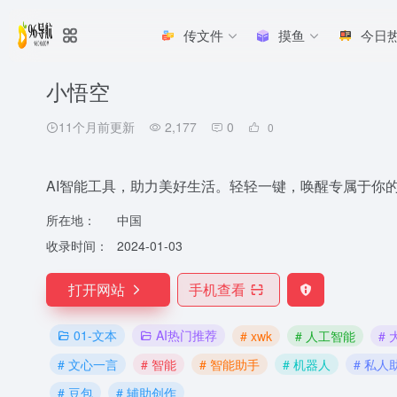
传文件
摸鱼
今日
小悟空
11个月前更新
2,177
0
0
AI智能工具，助力美好生活。轻轻一键，唤醒专属于你
所在地：
中国
收录时间：
2024-01-03
打开网站
手机查看
01-文本
AI热门推荐
# xwk
# 人工智能
#
# 文心一言
# 智能
# 智能助手
# 机器人
# 私人
# 豆包
# 辅助创作