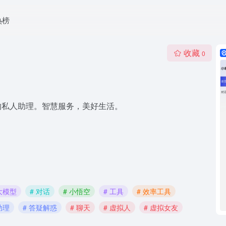
热榜
收藏
0
的私人助理。智慧服务，美好生活。
 大模型
# 对话
# 小悟空
# 工具
# 效率工具
助理
# 答疑解惑
# 聊天
# 虚拟人
# 虚拟女友