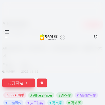
AIPassPaper
收藏
0
7个月前更新
1,347
0
0
AIPaperPass，AI论文写作，10分钟生成3万字，免费千字大
纲
所在地：
中国
收录时间：
2023-11-16
打开网站
08-AI助手
# AIPassPaper
# AI创作
# AI智能写作
# 一键写作
# 人工智能
# 写文章
# 写简历