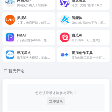
网易见外由人工智能事业部研发，是一个集视频听翻、直播听翻、语音转写、文档直翻功能为一体的AI智能语音转写听翻平台，致力于用语音识别转写文字、机器翻译等技术为从事和爱好语音转写、翻译的人员提供更便捷的听翻工具，提升工作效率，降低转写成本，进而改变人们跨文化交流与内容跨国界传播的实现方式
论文 / 文档 / 图书 / 网页AI帮你读得更快，读得更多，读得更好
灵境AI
智能体
文案，电商评论，创意广告，媒体文案，种草文案
Gnomic智能体平台，基于汇智智能自主研发的Carrot AI大模型和专利的“数字生命”技术，致力于提供最先进的人工智能交互体验；面向个人开发者，提供丰富的函数插件调用能力、自定义工作流RPA自动化工具、强大的知识库处理；提供深度定制化的无代码智能体创建服务。
PMAI
白瓜AI
产品经理的AI助手，生成PRD文档，周报
白瓜助手，可以生成日报，文案，话术。
讯飞星火
度加创作工具
讯飞星火大模型，是由科大讯飞推出的新一代认知智能大模型，拥有跨领域的知识和语言理解能力，能够基于自然对话方式理解与执行任务，提供语言理解、知识问答、逻辑推理、数学题解答、代码理解与编写等多种能力。
度加创作工具是一个百度出品的、人人可用的AIGC创作平台。度加致力于通过AI能力降低内容生成门槛，提升创作效率，一站式聚合百度AIGC能力，引领跨时代的内容生产方式。度加的主要功能包括AI成片（图文成片/文字成片）、AI数字人等。自2022年3月百家号开放内测以来，一年时间共计超过45万+百度创作者使用AIGC技术能力，创作700万篇+作品，百度累计分发量超过200亿+。
暂无评论
您必须登录才能参与评论！
立即登录