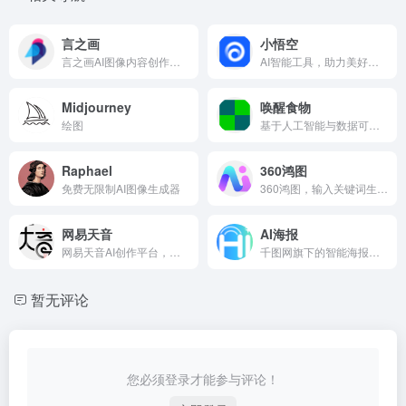
言之画
小悟空
言之画AI图像内容创作平台
AI智能工具，助力美好生活。轻轻一键，唤醒专属于你的私人助理。智慧服务，美好生活。
Midjourney
唤醒食物
绘图
基于人工智能与数据可视化技术为您提供全面直观的食物营养成分与科学食疗方案。
Raphael
360鸿图
免费无限制AI图像生成器
360鸿图，输入关键词生成图片
网易天音
AI海报
网易天音AI创作平台，海量风格限时限免；一键渲染，点亮你的音乐天赋！
千图网旗下的智能海报在线设计平台，提供免费AI智能海报生成，只需输入一句话，即可快速生成各种节日海报,日签,邀请函,电商主图,公众号配图,喜报,倒计时等模板生成。
暂无评论
您必须登录才能参与评论！