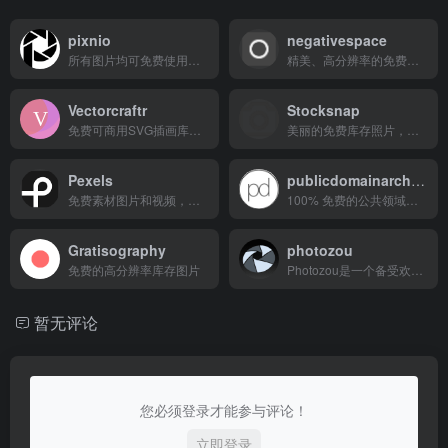
pixnio
negativespace
所有图片均可免费使用。高质量的照片，可以免费用于创意项目。
精美、高分辨率的免费库存照片
Vectorcraftr
Stocksnap
免费可商用SVG插画库，涵盖多种风格与主题
美丽的免费库存照片，可以商用
Pexels
publicdomainarchive
免费素材图片和视频，可以在任何地方使用
100% 免费的公共领域图片，每周新增免费库存照片，无需注明出处。这些图片依据 CC0 1.0 通用公共领域奉献协议发布。
Gratisography
photozou
免费的高分辨率库存图片
Photozou是一个备受欢迎的在线照片分享平台，不仅在日本国内广受欢迎，在全球范围内也备受关注。它的简洁易用的界面让用户能够轻松上传、存储和分享他们的珍贵照片..
暂无评论
您必须登录才能参与评论！
立即登录