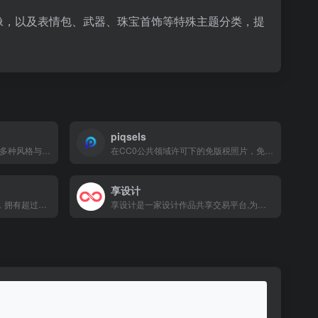
像，以及表情包、武器、珠宝首饰等特殊主题分类，提
piqsels
免费可商用SVG插画库，涵盖多种风格与主题
在CC0公共领域许可下的免版税照片，免费用于个人和商业用途，无需署名
享设计
视觉中国旗下网站VCG.COM，拥有超过5.5亿的正版图片、插画、矢量图、高清视频、背景音乐、音效、字体等内容，提供优质的搜索、下载和专业授权服务。
享设计是一家设计作品共享交易平台,为设计师寻找创意设计,提供海报,背景板,长图,房地产,旅游,招聘,教育,医美,节日,节气等设计源文件psd,ai,cdr免费素材下载下载.上传作品,轻松赚钱!