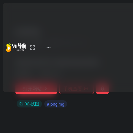
pngimg
7个月前更新
229
0
0
海量免费 透明PNG 图像和剪贴画的网站
收录时间：
2025-02-15
打开网站
手机查看
02-找图
# pngimg