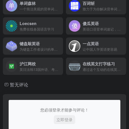
单词森林
百词斩
一个简洁美观的背单词网站
致力于为你解决背单词难题
Loecsen
傻瓜英语
免费在线各国语言学习
英语口语背单词速记，有趣配音课练成翻译官，儿童早教学习阅读和听力
键盘敲英语
一点英语
为键盘工作者设计的单词记忆与英语肌肉记忆锻炼软件
让中国人学英语更容易
沪江网校
在线英文打字练习
英日法韩13国外语、考研留学、职场兴趣在线学
通过这个互动的在线英文打字练习应用来提高你的打字技能。测试你的打字速度和准确性。
暂无评论
您必须登录才能参与评论！
立即登录