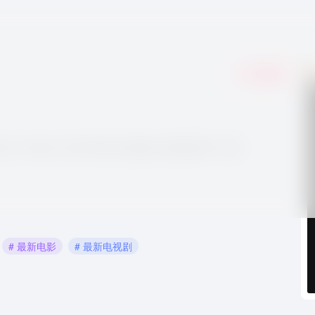
收藏
0
清无广告蓝光1080P画质在线播放,流畅秒播不卡顿!
# 最新电影
# 最新电视剧