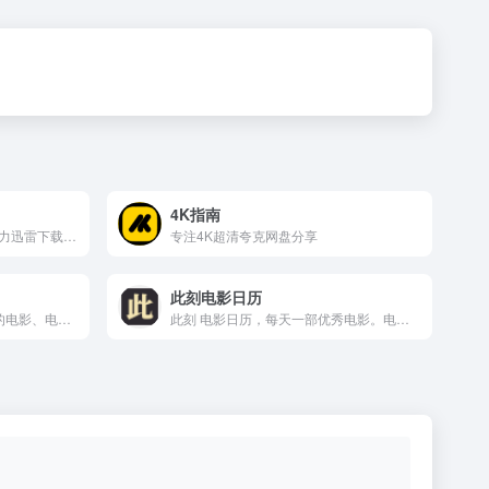
4K指南
磁力熊提供1080P高清电影磁力迅雷下载,豆瓣Top250及豆瓣高分电影1080P高清磁力下载。
专注4K超清夸克网盘分享
此刻电影日历
SeedHub 每天为您分享优质的电影、电视剧和动漫资讯。免费分享，无需注册，更新及时，我们致力打造最好的影视资讯分享站！
此刻 电影日历，每天一部优秀电影。电影爱好者的心灵港湾，在这里，发现电影，享受电影，分享电影。