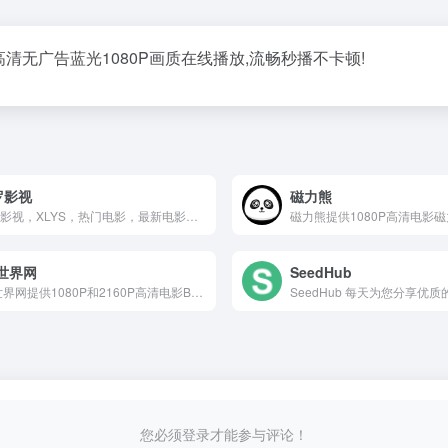
,高清无广告蓝光1080P画质在线播放,流畅秒播不卡顿!
罗影视
磁力熊
修罗影视，XLYS，热门电影，最新电影，最新电视剧，免费下载，迅雷下载，磁力下载，电驴下载，超清原画免费在线观看!
T世界网
SeedHub
BT世界网提供1080P和2160P高清电影BT种子迅雷下载、美剧BT种子迅雷下载，本站电影电视剧均支持手机网盘离线下载后在线观看，是您的迅雷下载磁力天堂。
您必须登录才能参与评论！