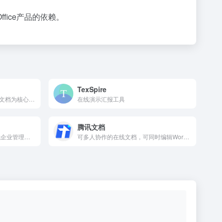
ice产品的依赖。
TexSpire
超级文档是一个免费的以在线文档为核心的协作办公工具，在完整的排版和格式支持之外，还可以在文档中嵌入任务看板、思维导图、表格、表单、投票等等提高办公效率的功能。
在线演示汇报工具
腾讯文档
基于“目标+事”为中心的新一代企业管理协作软件
可多人协作的在线文档，可同时编辑Word、Excel和PPT文档，云端实时保存