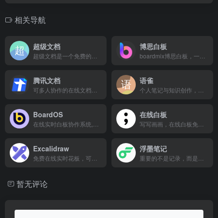
相关导航
超级文档
博思白板
超级文档是一个免费的以在线文档为核心的协作办公工具，在完整的排版和格式支持之外，还可以在文档中嵌入任务看板、思维导图、表格、表单、投票等等提高办公效率的功能。
boardmix博思白板，一个点燃团队协作和激发创意的空间，集AIGC，一键PPT，思维导图，笔记文档多种创意表达能力于一体，将团队工作效率提升到新的层次。
腾讯文档
语雀
可多人协作的在线文档，可同时编辑Word、Excel和PPT文档，云端实时保存
个人笔记与知识创作，团队协同与知识沉淀
BoardOS
在线白板
在线实时白板协作系统,教学白板
写写画画，在线白板免费。
Excalidraw
浮墨笔记
免费在线实时花板，可以上传图片等。
重要的不是记录，而是更好地思考
暂无评论