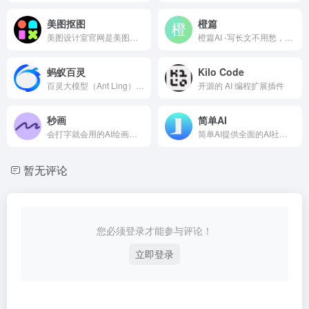
美图抠图
橙篇
美图设计室官网是美图秀秀官方出品的免费在线设计平台，专注为电商卖家与营销人赋能。平台集成领先AI技术，可一键智能生成商品图海报、完成精准抠图换背景，并提供海量电商模板、跨境主图等资源。无需任何设计技能，3秒即可免费产出高质量营销素材，全面提升您的运营与设计效率，立即点击www.designkit.cn免费使用！
橙篇AI -写长文不用愁，我帮你一键成篇
蚂蚁百灵
Kilo Code
百灵大模型（Ant Ling）是蚂蚁集团通用人工智能（AGI）计划的核心基础模型系列，致力于构建并开放前沿基础模型能力。我们相信，智能的发展需要走向开放、共享和可扩展，从小事出发，推动通用人工智能的稳健演进与真实落地。
开源的 AI 编程扩展插件
秒画
简单AI
会打字就会用的AI绘画神器，完美支持中文提示词，支持摄影、可爱、精致、赛博朋克、电影等超多风格，人人都可以是插画师！快速创作二次元、写实向等多种风格小姐姐！
简单AI提供全面的AI社区服务，包括AI作图、文生图prompt社区、AI文案、AI头像、AI素材、AI设计等。以“快人一步，轻松玩转AI” 为理念，致力于让每一个用户都能便捷地使用和理解人工智能。
暂无评论
您必须登录才能参与评论！
立即登录