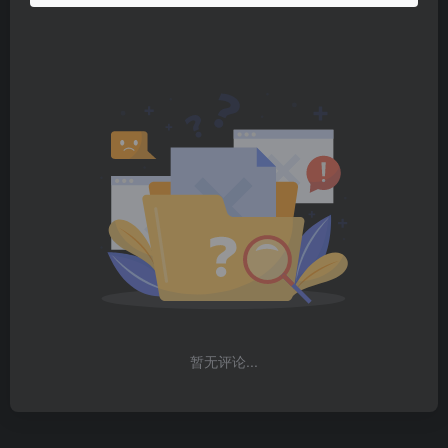
暂无评论...