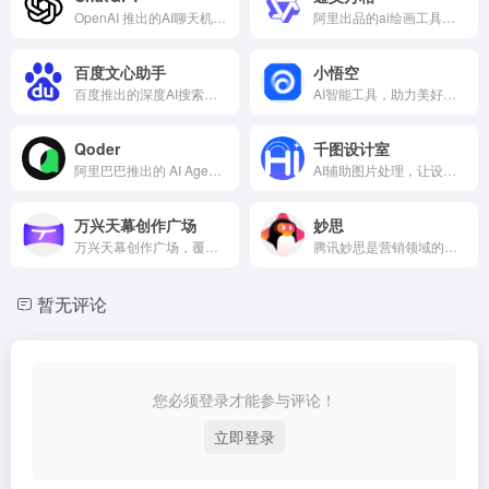
OpenAI 推出的AI聊天机器人
阿里出品的ai绘画工具。一个不断进化的人工智能艺术创作大模型
百度文心助手
小悟空
百度推出的深度AI搜索引擎
AI智能工具，助力美好生活。轻轻一键，唤醒专属于你的私人助理。智慧服务，美好生活。
Qoder
千图设计室
阿里巴巴推出的 AI Agentic 编程工具
AI辅助图片处理，让设计效率提升30%，包含抠图/AI绘画/AI对话等50+工具，人人都是超级设计师
万兴天幕创作广场
妙思
万兴天幕创作广场，覆盖视频、图片及音频生成三大创作领域，专为传媒和文化产业工作者、影视/后期工作者、艺术与设计工作者、广告和营销从业者等打造，提供一站式专业创作解决方案。
腾讯妙思是营销领域的商业内容AIGC创作平台，一站式解决从灵感到创作全流程。
暂无评论
您必须登录才能参与评论！
立即登录